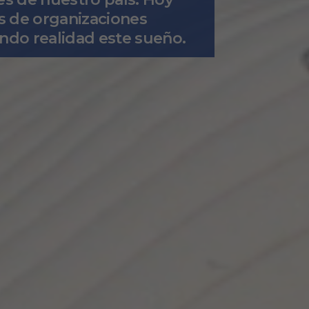
s de organizaciones
endo realidad este sueño.