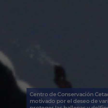
Centro de Conservación Cetac
motivado por el deseo de var
proteger las ballenas y delfi