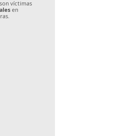
son víctimas
ales
en
ras.