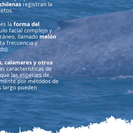
chilenas
registran la
etos.
 es la
forma del
lo facial complejo y
cráneo, llamado
melón
ta frecuencia y
ido)
s, calamares y otros
as características de
 que las especies de
lmente por métodos de
s largo pueden