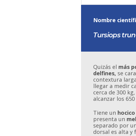
Nombre científi
Tursiops tru
Quizás el
más po
delfines,
se cara
contextura larg
llegar a medir c
cerca de 300 kg
alcanzar los 650
Tiene un
hocico
presenta un
mel
separado por un
dorsal es alta y 