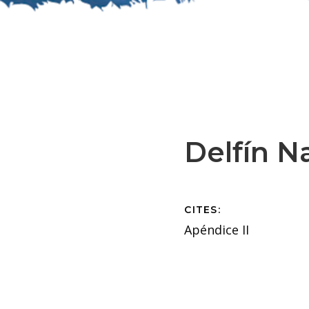
Delfín N
CITES:
Apéndice II