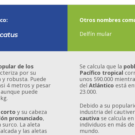
co:
Otros nombres com
Delfín mular
ncatus
pular de los
Se calcula que la
pobl
cteriza por su
Pacífico tropical
cor
a y robusta. Puede
unos 590.000 mientra
asi 4 metros y pesar
del
Atlántico
está en
, aunque puede
23.000.
 kg.
Debido a su populari
 corto
y su cabeza
industria del cautiver
ón pronunciado
,
cautiva
se calcula en
 surco. La aleta
individuos en más de
falcada y las aletas
mundo.