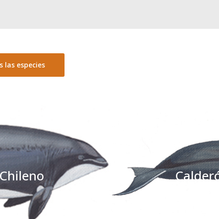
s las especies
Anterior
Siguiente
 Chileno
Calder