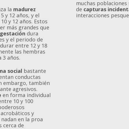
muchas poblaciones 
za la
madurez
de
capturas incident
5 y 12 años, y el
interacciones pesque
10 y 12 años. Estos
ser más grandes que
gestación
dura
es y el periodo de
durar entre 12 y 18
mente las hembras
a 3 años.
ma social
bastante
sentan conductas
in embargo, también
ante agresivos.
e
en forma individual
entre 10 y 100
 poderosos
acrobáticos y
nadan en la proa
s cerca de