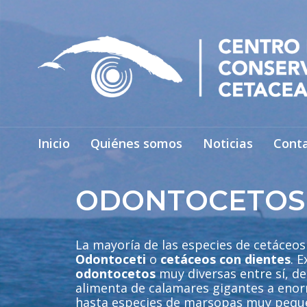
Inicio
Quiénes somos
Noticias
Cont
ODONTOCETOS
La mayoría de las especies de cetáceos
Odontoceti
o
cetáceos con dientes
. 
odontocetos
muy diversas entre sí, de
alimenta de calamares gigantes a eno
hasta especies de marsopas muy pequ