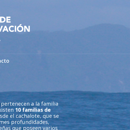
acto
 pertenecen a la familia
Existen
10 familias de
sde el cachalote, que se
rmes profundidades,
eñas que poseen varios