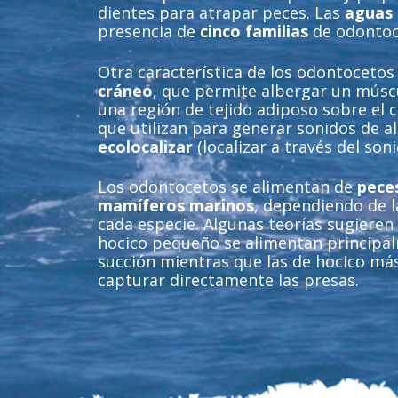
dientes para atrapar peces. Las
aguas 
presencia de
cinco familias
de odontoc
Otra característica de los odontocetos
cráneo
, que permite albergar un múscu
una región de tejido adiposo sobre el 
que utilizan para generar sonidos de al
ecolocalizar
(localizar a través del son
Los odontocetos se alimentan de
pece
mamíferos marinos
, dependiendo de l
cada especie. Algunas teorías sugieren
hocico pequeño se alimentan principa
succión mientras que las de hocico má
capturar directamente las presas.