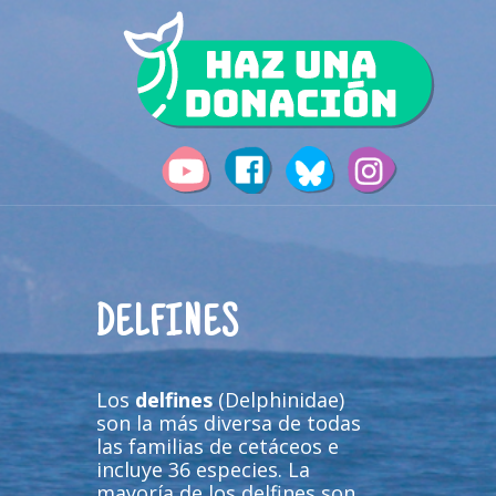
DELFINES
Los
delfines
(Delphinidae)
son la más diversa de todas
las familias de cetáceos e
incluye 36 especies. La
mayoría de los delfines son