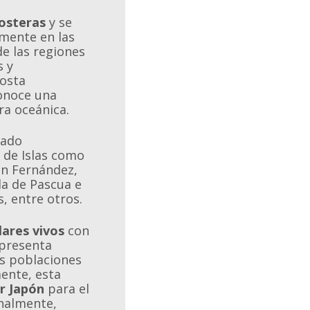
osteras
y se
mente en las
de las regiones
s y
costa
onoce una
ra oceánica.
rado
 de Islas como
an Fernández,
sla de Pascua e
s, entre otros.
ares vivos
con
epresenta
s poblaciones
mente, esta
r Japón
para el
nalmente,