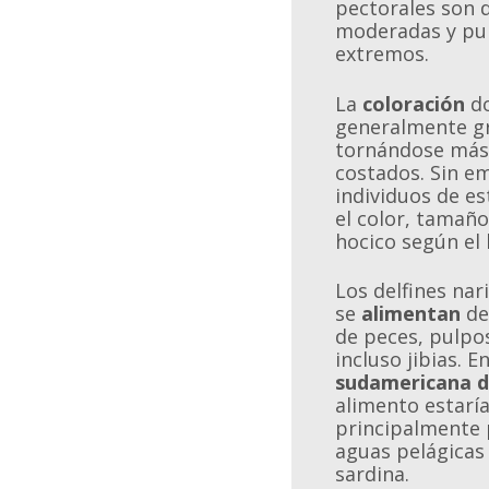
pectorales son 
moderadas y pun
extremos.
La
coloración
do
generalmente gr
tornándose más 
costados. Sin e
individuos de es
el color, tamaño
hocico según el 
Los delfines nar
se
alimentan
de
de peces, pulpo
incluso jibias. E
sudamericana de
alimento estaría
principalmente 
aguas pelágicas
sardina.