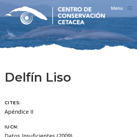
Menu
Close
Delfín Liso
CITES:
Apéndice II
IUCN:
Datos Insuficientes (2009)