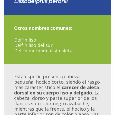
Lissodelphis peronii
Otros nombres comunes:
Delfín liso
Delfín liso del sur
Delfín meridional sin aleta
Esta especie presenta cabeza
pequeña, hocico corto, siendo el rasgo
más característico el
carecer de aleta
dorsal en su cuerpo liso y delgado
. La
cabeza, dorso y parte superior de los
flancos son color negro azabache,
mientras que la frente, el hocico y la
parte inferior son de color blanco. Las