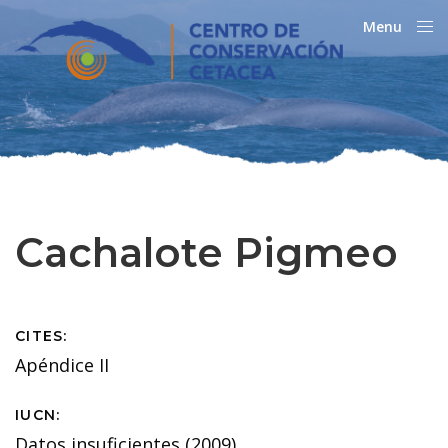
Menu
Close
Cachalote Pigmeo
CITES:
Apéndice II
IUCN:
Datos insuficientes (2009)