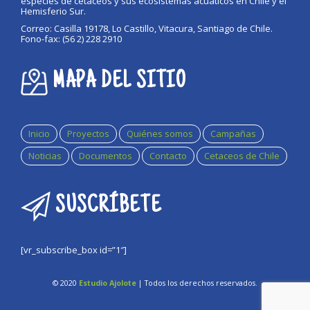
especies de cetáceos y sus ecosistemas acuáticos en Chile y el
Hemisferio Sur.
Correo: Casilla 19178, Lo Castillo, Vitacura, Santiago de Chile.
Fono-fax: (56 2) 228 2910
MAPA DEL SITIO
Inicio
Proyectos
Quiénes somos
Campañas
Noticias
Documentos
Contacto
Cetaceos de Chile
SUSCRÍBETE
[vr_subscribe_box id=”1″]
© 2020
Estudio Ajolote
| Todos los derechos reservados.