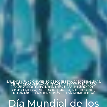
BALLENAS & FUNCIONAMIENTO DE ECOSISTEMA
,
CAZA DE BALLENAS
,
CENTRO DE CONSERVACIÓN CETÁCEA
,
CIENCIA Y ACTUALIDAD
,
COMISIÓN BALLENERA INTERNACIONAL
,
CONTAMINACIÓN
,
CRISIS CLIMÁTICA
,
EMERGENCIA CLIMÁTICA
,
INTERNACIONAL
,
KRIL ANTÁRTICO
,
NACIONAL
,
PLÁSTICO
,
SALMONICULTURA
Día Mundial de los