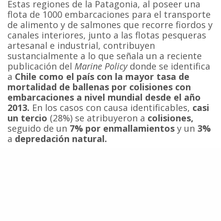
Estas regiones de la Patagonia, al poseer una
flota de 1000 embarcaciones para el transporte
de alimento y de salmones que recorre fiordos y
canales interiores, junto a las flotas pesqueras
artesanal e industrial, contribuyen
sustancialmente a lo que señala un a reciente
publicación del
Marine Policy
donde se identifica
a
Chile como el país con la mayor tasa de
mortalidad de ballenas por colisiones con
embarcaciones a nivel mundial desde el año
2013
.
En los casos con causa identificables,
casi
un tercio
(28%) se atribuyeron a
colisiones,
seguido de un
7%
por
enmallamientos
y un
3%
a
depreda
ción natural.
A su vez, las actividades pesqueras han
significado que actualmente un
53% de las
pesquerías nacionales se encuentran
colapsada o sobreexplotadas
y el volumen de
las
capturas ilegales superan en un 300% las
cuotas legales
, con un gran impacto sobre las