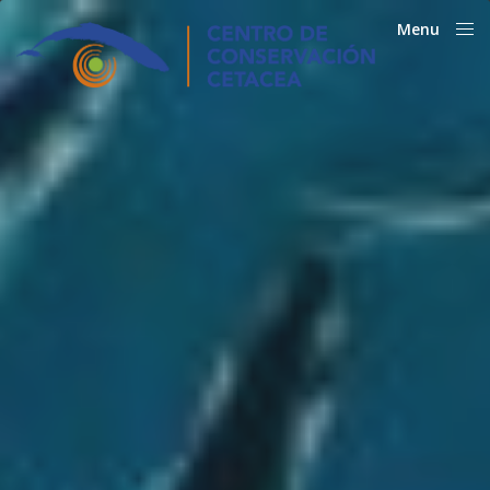
Menu
Close