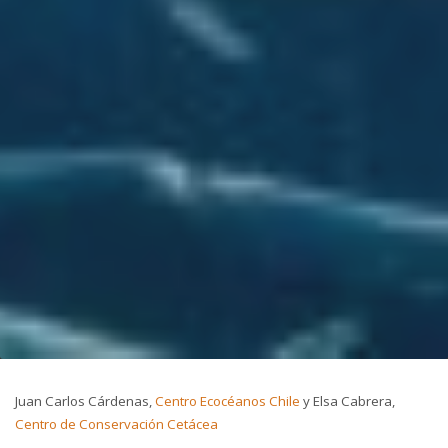
Juan Carlos Cárdenas,
Centro Ecocéanos Chile
y Elsa Cabrera,
Centro de Conservación Cetácea