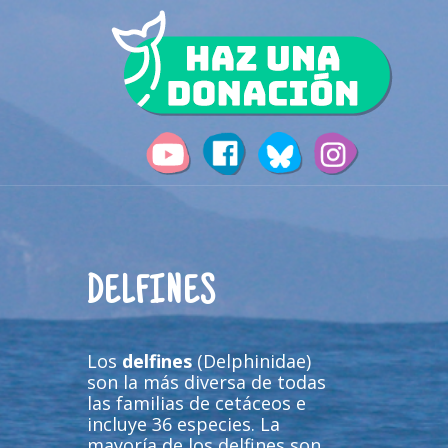
DELFINES
Los
delfines
(Delphinidae)
son la más diversa de todas
las familias de cetáceos e
incluye 36 especies. La
mayoría de los delfines son