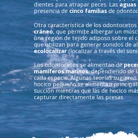
dientes para atrapar peces. Las
aguas 
presencia de
cinco familias
de odontoc
Otra característica de los odontocetos
cráneo
, que permite albergar un múscu
una región de tejido adiposo sobre el 
que utilizan para generar sonidos de al
ecolocalizar
(localizar a través del son
Los odontocetos se alimentan de
pece
mamíferos marinos
, dependiendo de l
cada especie. Algunas teorías sugieren
hocico pequeño se alimentan principa
succión mientras que las de hocico má
capturar directamente las presas.