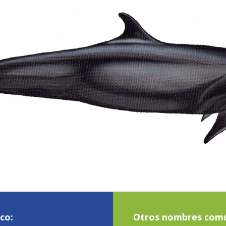
co:
Otros nombres com