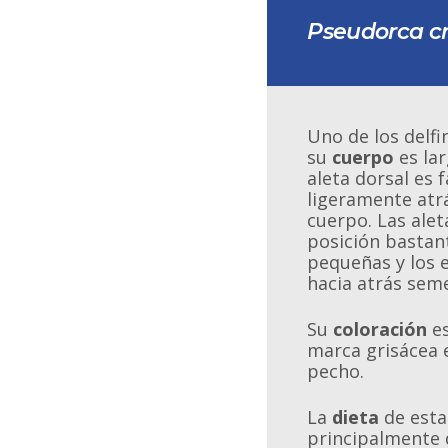
Pseudorca c
Uno de los delfi
su
cuerpo
es lar
aleta dorsal es 
ligeramente atrá
cuerpo. Las alet
posición bastan
pequeñas y los
hacia atrás sem
Su
coloración
es
marca grisácea e
pecho.
La
dieta
de esta
principalmente 