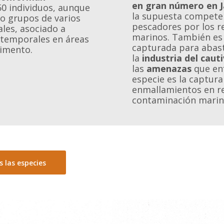
en gran número en 
50 individuos, aunque
la supuesta competen
do grupos de varios
pescadores por los r
les, asociado a
marinos. También es
 temporales en áreas
capturada para abas
imento.
la
industria del caut
las
amenazas
que en
especie es la captura
enmallamientos en re
contaminación marin
s las especies