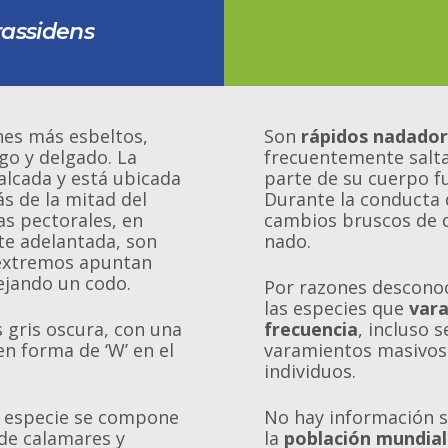
rassidens
nes más esbeltos,
Son
rápidos nadado
go y delgado. La
frecuentemente salt
falcada y está ubicada
parte de su cuerpo f
s de la mitad del
Durante la conducta d
as pectorales, en
cambios bruscos de d
te adelantada, son
nado.
 extremos apuntan
ejando un codo.
Por razones desconoc
las especies que
var
 gris oscura, con una
frecuencia
, incluso 
n forma de ‘W’ en el
varamientos masivos
individuos.
 especie se compone
No hay información 
de calamares y
la
población mundia