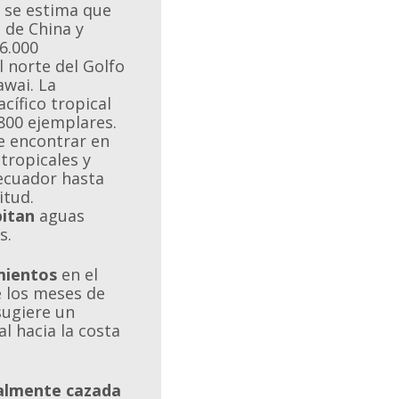
 se estima que
 de China y
6.000
l norte del Golfo
awai. La
cífico tropical
800 ejemplares.
e encontrar en
tropicales y
ecuador hasta
itud.
itan
aguas
s.
mientos
en el
e los meses de
sugiere un
l hacia la costa
almente cazada