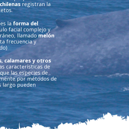
chilenas
registran la
etos.
 es la
forma del
lo facial complejo y
cráneo, llamado
melón
ta frecuencia y
ido)
s, calamares y otros
as características de
 que las especies de
lmente por métodos de
s largo pueden