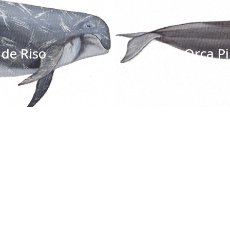
Anterior
Siguiente
 de Riso
Orca P
MAPA DEL SI
Inicio
Proyectos
 sin fines de
 las especies de
Quiénes somos
Campañas
Hemisferio Sur.
Noticias
Documentos
de Chile.