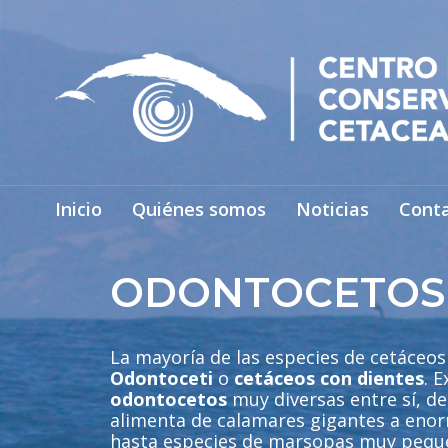
Inicio
Quiénes somos
Noticias
Cont
ODONTOCETOS
La mayoría de las especies de cetáceos
Odontoceti
o
cetáceos con dientes
. 
odontocetos
muy diversas entre sí, de
alimenta de calamares gigantes a eno
hasta especies de marsopas muy pequ