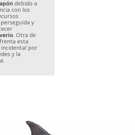
Japón
debido a
cia con los
ecursos
 perseguida y
tecer
iverio
. Otra de
frenta esta
 incidental por
des y la
a.