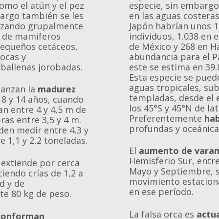
omo el atún y el pez
especie, sin embargo
argo también se les
en las aguas costeras
cazando grupalmente
Japón habrían unos 1
s de mamíferos
individuos, 1.038 en e
equeños cetáceos,
de México y 268 en H
focas y
abundancia para el Pa
ballenas jorobadas.
este se estima en 39.
Esta especie se pued
aguas tropicales, sub
canzan la
madurez
templadas, desde el 
 8 y 14 años, cuando
los 45°S y 45°N de lat
an entre 4 y 4,5 m de
Preferentemente
hab
ras entre 3,5 y 4 m.
profundas y oceánica
den medir entre 4,3 y
e 1,1 y 2,2 toneladas.
El
aumento de vara
Hemisferio Sur, entr
 extiende por cerca
Mayo y Septiembre, 
iendo crías de 1,2 a
movimiento estaciona
d y de
en ese período.
e 80 kg de peso.
La falsa orca es
actu
conforman