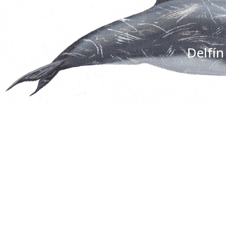
Delfín
Somos una organización no gubernamental chilena y
lucro que trabaja activamente en la conservación de
cetáceos y sus ecosistemas acuáticos en Chile y el 
Correo: Casilla 19178, Lo Castillo, Vitacura, Santiago 