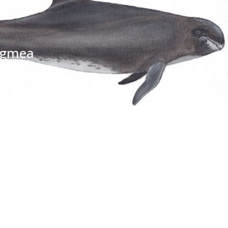
igmea
TIO
SUSCRÍBETE
Regístrate y recibirás gratis en tu
correo nuestra Guía de Identificación
de Pequeños Cetáceos de Chile, así
como nuestro boletín de novedades y
noticias cada mes.