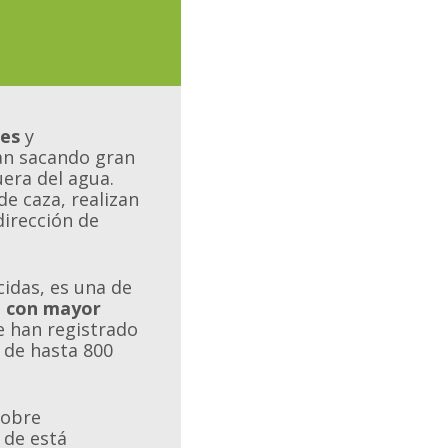
res
y
an sacando gran
uera del agua.
e caza, realizan
irección de
idas, es una de
a con mayor
se han registrado
 de hasta 800
sobre
l
de está