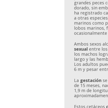
grandes peces c
dorado, sin emb
ha registrado 
a otras especie
marinos como p
lobos marinos, 
ocasionalmente 
Ambos sexos al
sexual
entre los
los machos logr
largo y las hemb
Los adultos pue
6 m y pesar entr
La
gestación
se
de 15 meses, nac
1,9 m de longitu
aproximadament
Estos cetáceos