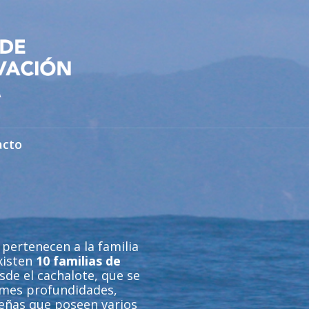
acto
 pertenecen a la familia
Existen
10 familias de
sde el cachalote, que se
rmes profundidades,
eñas que poseen varios