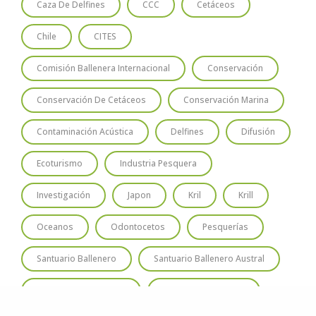
Caza De Delfines
CCC
Cetáceos
Chile
CITES
Comisión Ballenera Internacional
Conservación
Conservación De Cetáceos
Conservación Marina
Contaminación Acústica
Delfines
Difusión
Ecoturismo
Industria Pesquera
Investigación
Japon
Kril
Krill
Oceanos
Odontocetos
Pesquerías
Santuario Ballenero
Santuario Ballenero Austral
Santuario De Ballenas
Turismo De Avistaje