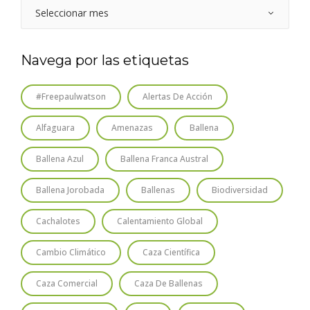
Navega por las etiquetas
#freepaulwatson
Alertas De Acción
Alfaguara
Amenazas
Ballena
Ballena Azul
Ballena Franca Austral
Ballena Jorobada
Ballenas
Biodiversidad
Cachalotes
Calentamiento Global
Cambio Climático
Caza Científica
Caza Comercial
Caza De Ballenas