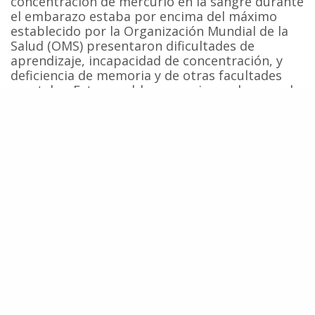
concentración de mercurio en la sangre durante
el embarazo estaba por encima del máximo
establecido por la Organización Mundial de la
Salud (OMS) presentaron dificultades de
aprendizaje, incapacidad de concentración, y
deficiencia de memoria y de otras facultades
mentales. Estos problemas variaron de acuerdo
al nivel de mercurio detectado.
Durante la investigación Philippe Grandjean, de
la Universidad de Odense, Dinamarca, y sus
colaboradores determinaron la concentración
de mercurio en muestras del cordón umbilical
de más de 900 bebés de las islas Faroe y del
cabello de sus madres. El nivel de mercurio
detectado en las mujeres variaba según la
cantidad de carne de ballena que las mujeres
solían ingerir.
Cuando los niños tenían entre seis y siete años,
los investigadores los sometieron a un total de