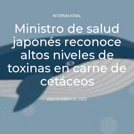
INTERNACIONAL
Ministro de salud
japonés reconoce
altos niveles de
toxinas en carne de
cetáceos
CCC
EN ENERO 21, 2003