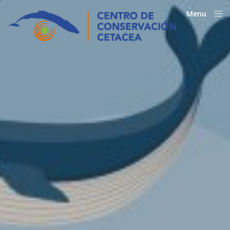
Menu
Close