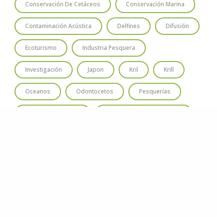
Conservación De Cetáceos
Conservación Marina
Contaminación Acústica
Delfines
Difusión
Ecoturismo
Industria Pesquera
Investigación
Japon
Kril
Krill
Oceanos
Odontocetos
Pesquerías
Santuario Ballenero
Santuario Ballenero Austral
Santuario De Ballenas
Turismo De Avistaje
Varamiento
Whales
Whaling
Área Marina Protegida