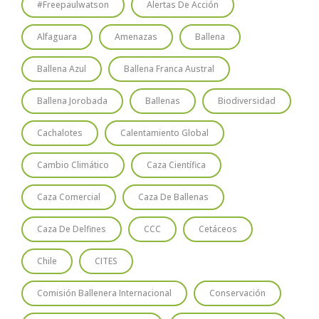
#freepaulwatson
Alertas De Acción
Alfaguara
Amenazas
Ballena
Ballena Azul
Ballena Franca Austral
Ballena Jorobada
Ballenas
Biodiversidad
Cachalotes
Calentamiento Global
Cambio Climático
Caza Científica
Caza Comercial
Caza De Ballenas
Caza De Delfines
CCC
Cetáceos
Chile
CITES
Comisión Ballenera Internacional
Conservación