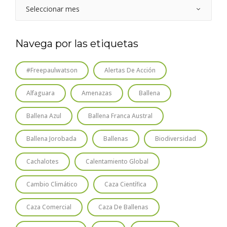
Navega por las etiquetas
#freepaulwatson
Alertas De Acción
Alfaguara
Amenazas
Ballena
Ballena Azul
Ballena Franca Austral
Ballena Jorobada
Ballenas
Biodiversidad
Cachalotes
Calentamiento Global
Cambio Climático
Caza Científica
Caza Comercial
Caza De Ballenas