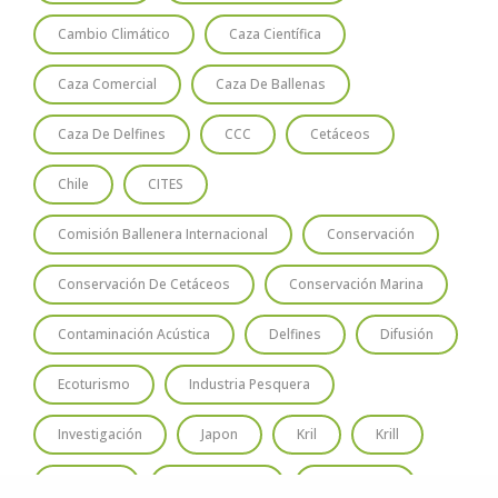
Cambio Climático
Caza Científica
Caza Comercial
Caza De Ballenas
Caza De Delfines
CCC
Cetáceos
Chile
CITES
Comisión Ballenera Internacional
Conservación
Conservación De Cetáceos
Conservación Marina
Contaminación Acústica
Delfines
Difusión
Ecoturismo
Industria Pesquera
Investigación
Japon
Kril
Krill
Oceanos
Odontocetos
Pesquerías