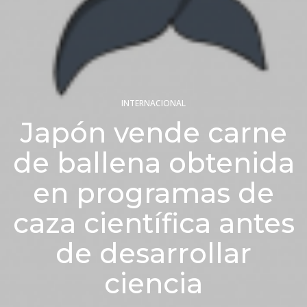
INTERNACIONAL
Japón vende carne
de ballena obtenida
en programas de
caza científica antes
de desarrollar
ciencia