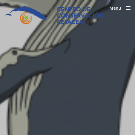
Menu
Close