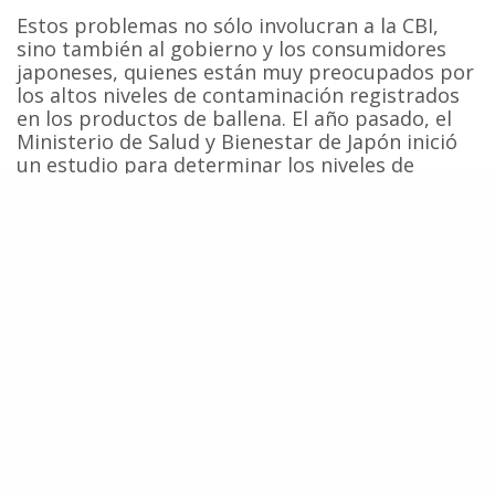
Estos problemas no sólo involucran a la CBI,
sino también al gobierno y los consumidores
japoneses, quienes están muy preocupados por
los altos niveles de contaminación registrados
en los productos de ballena. El año pasado, el
Ministerio de Salud y Bienestar de Japón inició
un estudio para determinar los niveles de
mercurio y PCBs encontrados en dichos
productos y para evaluar los posibles riesgos a
la salud humana. A pesar que el estudio no ha
finalizado,
preocupantes resultados preliminares han
llevado a prohibir la venta
(más no la caza) de la carne y la grasa de
cachalotes. Sin embargo, debido a que la caza
de ballenas sei y de Bryde se inició hace poco
tiempo, todavía no existen análisis sobre los
niveles de contaminación en los productos de
estas especies, por lo que los grupos de
protección al consumidor en Japón se
encuentran indignados.