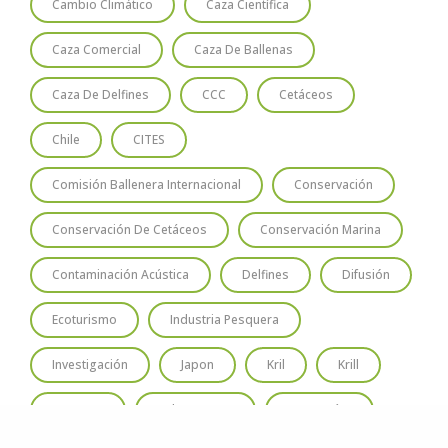
Cambio Climático
Caza Científica
Caza Comercial
Caza De Ballenas
Caza De Delfines
CCC
Cetáceos
Chile
CITES
Comisión Ballenera Internacional
Conservación
Conservación De Cetáceos
Conservación Marina
Contaminación Acústica
Delfines
Difusión
Ecoturismo
Industria Pesquera
Investigación
Japon
Kril
Krill
Oceanos
Odontocetos
Pesquerías