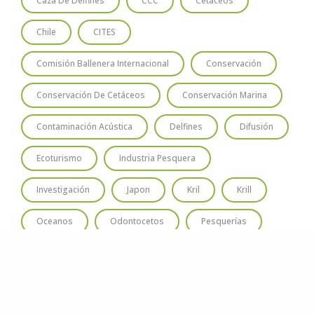
Caza De Delfines
CCC
Cetáceos
Chile
CITES
Comisión Ballenera Internacional
Conservación
Conservación De Cetáceos
Conservación Marina
Contaminación Acústica
Delfines
Difusión
Ecoturismo
Industria Pesquera
Investigación
Japon
Kril
Krill
Oceanos
Odontocetos
Pesquerías
Santuario Ballenero
Santuario Ballenero Austral
Santuario De Ballenas
Turismo De Avistaje