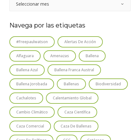
Navega por las etiquetas
#freepaulwatson
Alertas De Acción
Alfaguara
Amenazas
Ballena
Ballena Azul
Ballena Franca Austral
Ballena Jorobada
Ballenas
Biodiversidad
Cachalotes
Calentamiento Global
Cambio Climático
Caza Científica
Caza Comercial
Caza De Ballenas