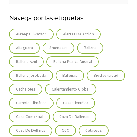
Navega por las etiquetas
#freepaulwatson
Alertas De Acción
Alfaguara
Amenazas
Ballena
Ballena Azul
Ballena Franca Austral
Ballena Jorobada
Ballenas
Biodiversidad
Cachalotes
Calentamiento Global
Cambio Climático
Caza Científica
Caza Comercial
Caza De Ballenas
Caza De Delfines
CCC
Cetáceos