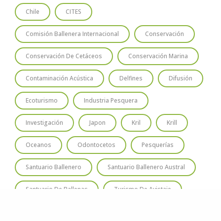
Chile
CITES
Comisión Ballenera Internacional
Conservación
Conservación De Cetáceos
Conservación Marina
Contaminación Acústica
Delfines
Difusión
Ecoturismo
Industria Pesquera
Investigación
Japon
Kril
Krill
Oceanos
Odontocetos
Pesquerías
Santuario Ballenero
Santuario Ballenero Austral
Santuario De Ballenas
Turismo De Avistaje
Varamiento
Whales
Whaling