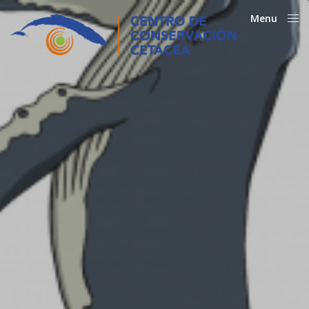
Menu
Close