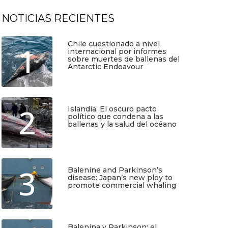
NOTICIAS RECIENTES
Chile cuestionado a nivel
1
internacional por informes
sobre muertes de ballenas del
Antarctic Endeavour
Julio 17, 2026
2
Islandia: El oscuro pacto
político que condena a las
ballenas y la salud del océano
Junio 25, 2026
3
Balenine and Parkinson’s
disease: Japan’s new ploy to
promote commercial whaling
Junio 6, 2026
Balenina y Parkinson: el