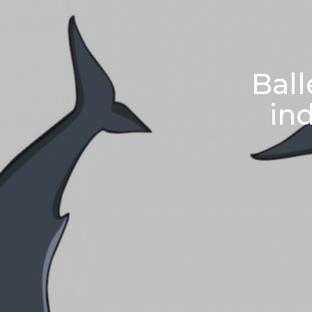
Ball
in