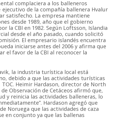
ental complaciera a los balleneros
fe ejecutivo de la compañía ballenera Hvalur
star satisfecho. La empresa mantiene
ones desde 1989, año que el gobierno
or la CBI en 1982. Según Loftsson, Islandia
ial desde el año pasado, cuando solicitó
omisión. El empresario islandés encuentra
ueda iniciarse antes del 2006 y afirma que
 el favor de la CBI al reconocer la
avik, la industria turística local está
o, debido a que las actividades turísticas
l TOC. Heimir Hardason, director de North
o de Observación de Cetáceos afirmó que,
d y reinicia las actividades balleneras, lo
inmediatamente”. Hardason agregó que
de Noruega que las actividades de caza
e en conjunto ya que las ballenas