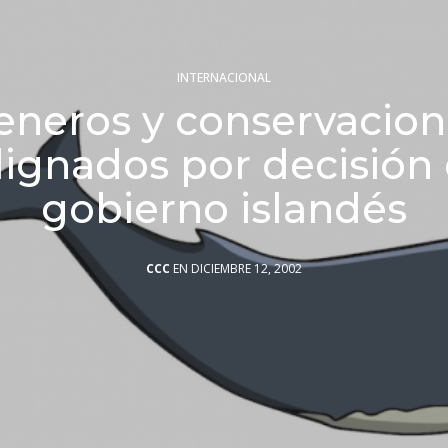
INTERNACIONAL
eneros y conservacion
dignados por decisión 
gobierno islandés
CCC
EN DICIEMBRE 12, 2002