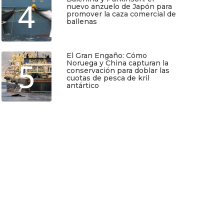
4
nuevo anzuelo de Japón para
promover la caza comercial de
ballenas
Junio 5, 2026
El Gran Engaño: Cómo
5
Noruega y China capturan la
conservación para doblar las
cuotas de pesca de kril
antártico
Mayo 25, 2026
TIO
SUSCRÍBETE
Regístrate y recibirás gratis en tu
correo nuestra Guía de Identificación
de Pequeños Cetáceos de Chile, así
como nuestro boletín de novedades y
noticias cada mes.
Quiero Suscribirme