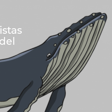
istas
del