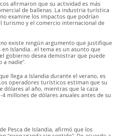
icos afirmaron que su actividad es más
mercial de ballenas. La industria turística
rno examine los impactos que podrían
el turismo y el comercio internacional de
no existe ningún argumento que justifique
s en Islandia…el tema es un asunto que
e el gobierno desea demostrar que puede
MAPA DEL SI
 a nadie”.
ue llega a Islandia durante el verano, es
Los operadores turísticos estiman que su
Inicio
Proyectos
 dólares al año, mientras que la caza
 sin fines de
4 millones de dólares anuales antes de su
 las especies de
Quiénes somos
Campañas
Hemisferio Sur.
Noticias
Documentos
de Chile.
Contacto
Cetaceos de Chile
de Pesca de Islandia, afirmó que los
son “propaganda sin sentido”. De acuerdo a