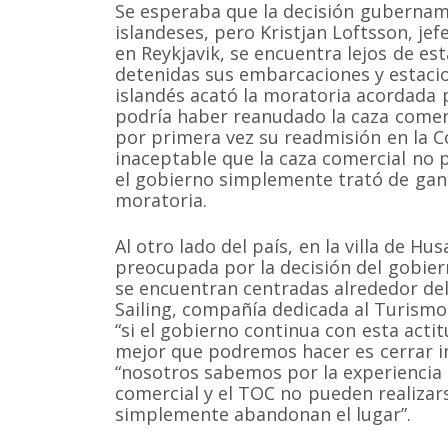
Se esperaba que la decisión gubernam
islandeses, pero Kristjan Loftsson, je
en Reykjavik, se encuentra lejos de e
detenidas sus embarcaciones y estaci
islandés acató la moratoria acordada p
podría haber reanudado la caza comerc
por primera vez su readmisión en la C
inaceptable que la caza comercial no p
el gobierno simplemente trató de ganar
moratoria.
Al otro lado del país, en la villa de Hus
preocupada por la decisión del gobiern
se encuentran centradas alrededor de
Sailing, compañía dedicada al Turism
“si el gobierno continua con esta actitu
mejor que podremos hacer es cerrar 
“nosotros sabemos por la experiencia 
comercial y el TOC no pueden realizars
simplemente abandonan el lugar”.