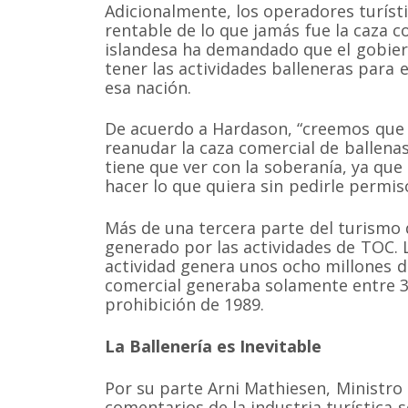
Adicionalmente, los operadores turíst
rentable de lo que jamás fue la caza co
islandesa ha demandado que el gobie
tener las actividades balleneras para 
esa nación.
De acuerdo a Hardason, “creemos que 
reanudar la caza comercial de ballena
tiene que ver con la soberanía, ya qu
hacer lo que quiera sin pedirle permiso
Más de una tercera parte del turismo q
generado por las actividades de TOC. 
actividad genera unos ocho millones de
Somos una organización no gubernamental chilena y
comercial generaba solamente entre 3-
lucro que trabaja activamente en la conservación de
cetáceos y sus ecosistemas acuáticos en Chile y el 
prohibición de 1989.
Correo: Casilla 19178, Lo Castillo, Vitacura, Santiago 
Fono-fax: (56 2) 228 2910
La Ballenería es Inevitable
Por su parte Arni Mathiesen, Ministro 
comentarios de la industria turística 