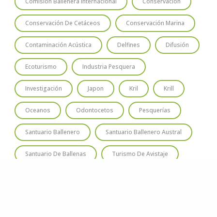
Comisión Ballenera Internacional
Conservación
Conservación De Cetáceos
Conservación Marina
Contaminación Acústica
Delfines
Difusión
Ecoturismo
Industria Pesquera
Investigación
Japon
Kril
Krill
Oceanos
Odontocetos
Pesquerías
Santuario Ballenero
Santuario Ballenero Austral
Santuario De Ballenas
Turismo De Avistaje
Varamiento
Whales
Whaling
Área Marina Protegida