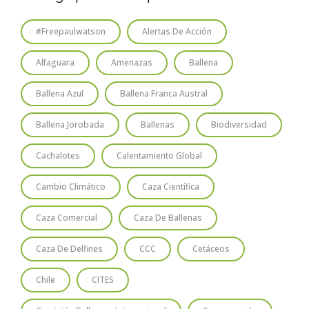
#freepaulwatson
Alertas De Acción
Alfaguara
Amenazas
Ballena
Ballena Azul
Ballena Franca Austral
Ballena Jorobada
Ballenas
Biodiversidad
Cachalotes
Calentamiento Global
Cambio Climático
Caza Científica
Caza Comercial
Caza De Ballenas
Caza De Delfines
CCC
Cetáceos
Chile
CITES