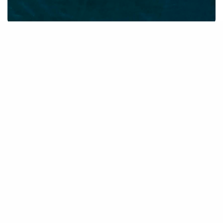
NOTICIAS RECIENTES
1
Chile cuestionado a nivel internacional
por informes sobre muertes de
ballenas del Antarctic Endeavour
Julio 17, 2026
2
Islandia: El oscuro pacto político que
condena a las ballenas y la salud del
océano
Junio 25, 2026
3
Balenine and Parkinson’s disease:
Japan’s new ploy to promote
commercial whaling