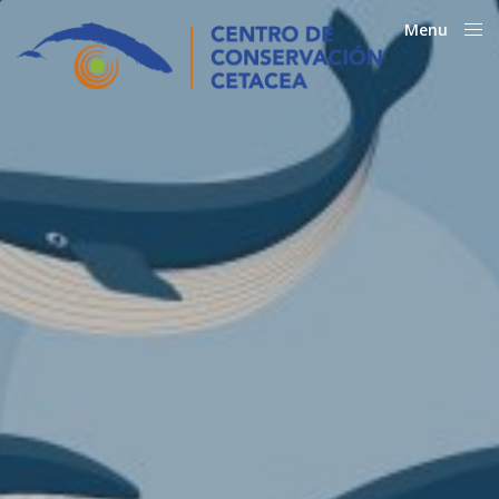
Menu
Close