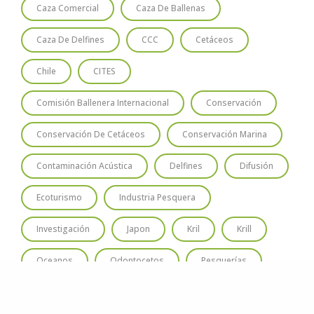
Caza Comercial
Caza De Ballenas
Caza De Delfines
CCC
Cetáceos
Chile
CITES
Comisión Ballenera Internacional
Conservación
Conservación De Cetáceos
Conservación Marina
Contaminación Acústica
Delfines
Difusión
Ecoturismo
Industria Pesquera
Investigación
Japon
Kril
Krill
Oceanos
Odontocetos
Pesquerías
Santuario Ballenero
Santuario Ballenero Austral