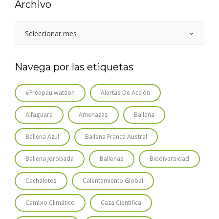
Archivo
Navega por las etiquetas
#freepaulwatson
Alertas De Acción
Alfaguara
Amenazas
Ballena
Ballena Azul
Ballena Franca Austral
Ballena Jorobada
Ballenas
Biodiversidad
Cachalotes
Calentamiento Global
Cambio Climático
Caza Científica