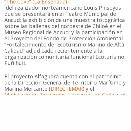
“The Cove” (La Ensenada)
del realizador norteamericano Louis Phisoyos
que se presentará en el Teatro Municipal de
Ancud; la exhibición de una muestra fotográfica
sobre las ballenas del noroeste de Chiloé en el
Museo Regional de Ancud; y la participación en
el Proyecto del Fondo de Protección Ambiental
“Fortalecimiento del Ecoturismo Marino de Alta
Calidad” adjudicado recientemente a la
organización comunitaria funcional Ecoturismo
Puñihuil.
El proyecto Alfaguara cuenta con el patrocinio
de la Dirección General de Territorio Marítimo y
Marina Mercante (
DIRECTEMAR
) y el
Ministerio de Relaciones Exteriores de Chile
; y el
auspicio de
Mohamed Bin Zayed Species Conservation Fund
,
Rufford Foundation
,
Global Ocean
y
Marisla Foundation
.