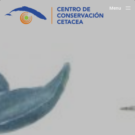
Menu
Close