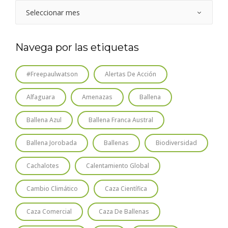
Navega por las etiquetas
#freepaulwatson
Alertas De Acción
Alfaguara
Amenazas
Ballena
Ballena Azul
Ballena Franca Austral
Ballena Jorobada
Ballenas
Biodiversidad
Cachalotes
Calentamiento Global
Cambio Climático
Caza Científica
Caza Comercial
Caza De Ballenas