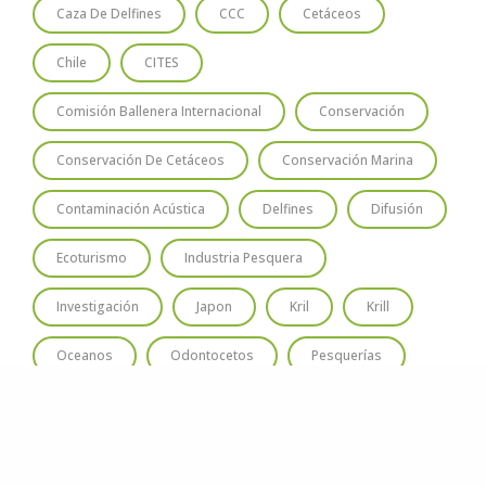
Caza De Delfines
CCC
Cetáceos
Chile
CITES
Comisión Ballenera Internacional
Conservación
Conservación De Cetáceos
Conservación Marina
Contaminación Acústica
Delfines
Difusión
Ecoturismo
Industria Pesquera
Investigación
Japon
Kril
Krill
Oceanos
Odontocetos
Pesquerías
Santuario Ballenero
Santuario Ballenero Austral
Santuario De Ballenas
Turismo De Avistaje