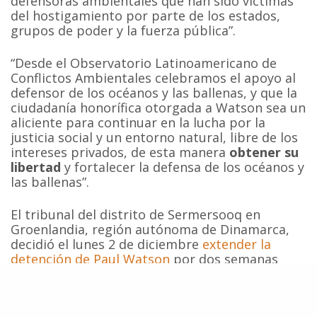
defensoras ambientales que han sido víctimas
del hostigamiento por parte de los estados,
grupos de poder y la fuerza pública”.
“Desde el Observatorio Latinoamericano de
Conflictos Ambientales celebramos el apoyo al
defensor de los océanos y las ballenas, y que la
ciudadanía honorífica otorgada a Watson sea un
aliciente para continuar en la lucha por la
justicia social y un entorno natural, libre de los
intereses privados, de esta manera
obtener su
libertad
y fortalecer la defensa de los océanos y
las ballenas”.
El tribunal del distrito de Sermersooq en
Groenlandia, región autónoma de Dinamarca,
decidió el lunes 2 de diciembre
extender la
detención de Paul Watson
por dos semanas
adicionales, a la espera de un fallo sobre su
posible extradición a Japón. Esta medida fue
tomada durante la sexta audiencia desde su