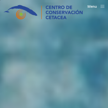
Menu
Close