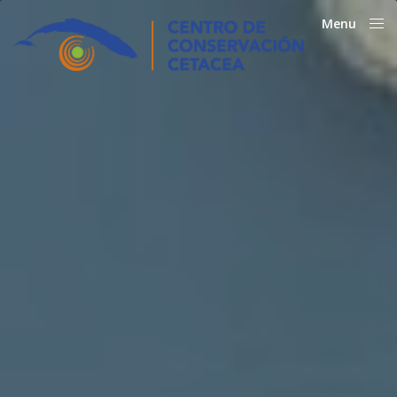
Menu
Close