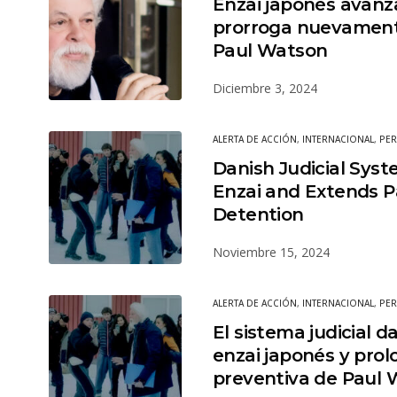
Enzai japonés avanz
prorroga nuevament
Paul Watson
Diciembre 3, 2024
ALERTA DE ACCIÓN
,
INTERNACIONAL
,
PER
Danish Judicial Sys
Enzai and Extends P
Detention
Noviembre 15, 2024
ALERTA DE ACCIÓN
,
INTERNACIONAL
,
PER
El sistema judicial 
enzai japonés y prol
preventiva de Paul