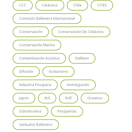
CCC
Cetáceos
Chile
CITES
Comisión Ballenera Internacional
Conservación
Conservación De Cetáceos
Conservación Marina
Contaminación Acústica
Delfines
Difusión
Ecoturismo
Industria Pesquera
Investigación
Japon
Kril
Krill
Oceanos
Odontocetos
Pesquerías
Santuario Ballenero