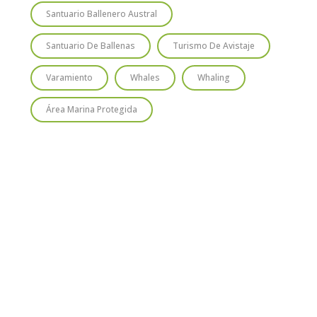
Santuario Ballenero Austral
Santuario De Ballenas
Turismo De Avistaje
Varamiento
Whales
Whaling
Área Marina Protegida