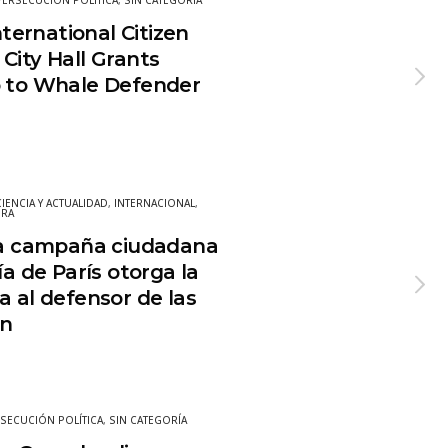
PERSECUCIÓN POLÍTICA
,
SIN CATEGORÍA
nternational Citizen
City Hall Grants
p to Whale Defender
CIENCIA Y ACTUALIDAD
,
INTERNACIONAL
,
URA
 la campaña ciudadana
ía de París otorga la
a al defensor de las
on
SECUCIÓN POLÍTICA
,
SIN CATEGORÍA