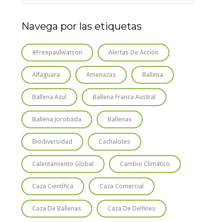
Navega por las etiquetas
#freepaulwatson
Alertas De Acción
Alfaguara
Amenazas
Ballena
Ballena Azul
Ballena Franca Austral
Ballena Jorobada
Ballenas
Biodiversidad
Cachalotes
Calentamiento Global
Cambio Climático
Caza Científica
Caza Comercial
Caza De Ballenas
Caza De Delfines