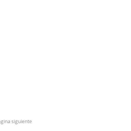
MAPA DEL SI
Inicio
Proyectos
gina siguiente
 sin fines de
 las especies de
Quiénes somos
Campañas