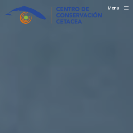
Menu
Close