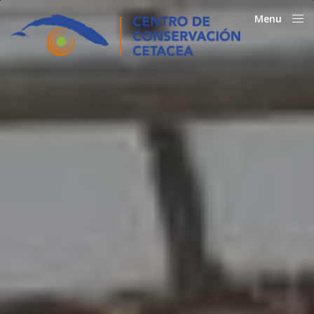
Menu
Close