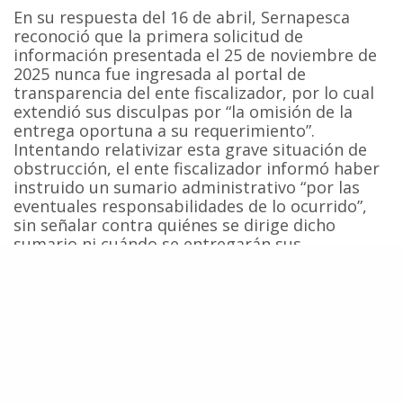
En su respuesta del 16 de abril, Sernapesca
reconoció que la primera solicitud de
información presentada el 25 de noviembre de
2025 nunca fue ingresada al portal de
transparencia del ente fiscalizador, por lo cual
extendió sus disculpas por “la omisión de la
entrega oportuna a su requerimiento”.
Intentando relativizar esta grave situación de
obstrucción, el ente fiscalizador informó haber
instruido un sumario administrativo “por las
eventuales responsabilidades de lo ocurrido”,
sin señalar contra quiénes se dirige dicho
sumario ni cuándo se entregarán sus
resultados.
Las organizaciones sostienen que esta medida
administrativa interna no guarda relación con la
obligación de Sernapesca de cumplir con la
legislación nacional y aplicar a los fiscalizados
del sistema pesquero (los armadores y sus
naves), los compromisos y obligaciones