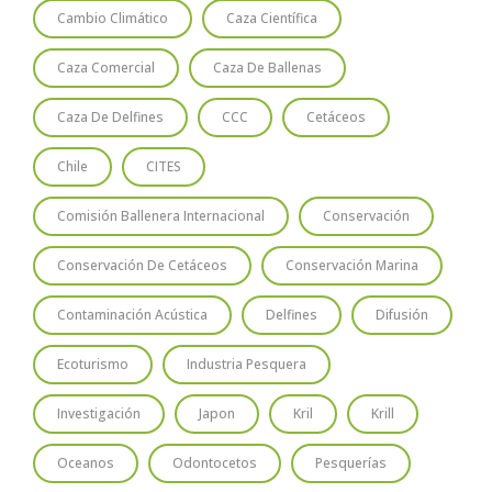
Cambio Climático
Caza Científica
Caza Comercial
Caza De Ballenas
Caza De Delfines
CCC
Cetáceos
Chile
CITES
Comisión Ballenera Internacional
Conservación
Conservación De Cetáceos
Conservación Marina
Contaminación Acústica
Delfines
Difusión
Ecoturismo
Industria Pesquera
Investigación
Japon
Kril
Krill
Oceanos
Odontocetos
Pesquerías