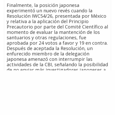
Finalmente, la posición japonesa
experimentó un nuevo revés cuando la
Resolución IWC54/26, presentada por México
y relativa a la aplicación del Principio
Precautorio por parte del Comité Científico al
momento de evaluar la mantención de los
santuarios y otras regulaciones, fue
aprobada por 24 votos a favor y 19 en contra.
Después de aceptada la Resolución, un
enfurecido miembro de la delegación
japonesa amenazó con interrumpir las
actividades de la CBI, señalando la posibilidad
de no enviar más investigadores japoneses a
futuras reuniones del Comité Científico.
Creación de Nuevos Santuarios Balleneros
Como en años anteriores, el bloque ballenero
liderado por Japón detuvo la creación de dos
nuevos santuarios balleneros.