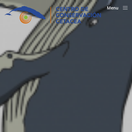
Menu
Close