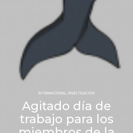
INTERNACIONAL
,
INVESTIGACIÓN
Agitado día de
trabajo para los
miembros de la