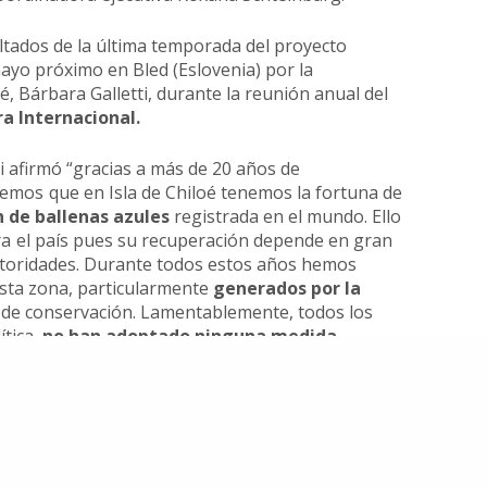
Inicio
Proyectos
sultados de la última temporada del proyecto
 sin fines de
ayo próximo en Bled (Eslovenia) por la
 las especies de
Quiénes somos
Campañas
Hemisferio Sur.
, Bárbara Galletti, durante la reunión anual del
Noticias
Documentos
a Internacional.
de Chile.
Contacto
Cetaceos de Chile
ti afirmó “gracias a más de 20 años de
abemos que en Isla de Chiloé tenemos la fortuna de
 de ballenas azules
registrada en el mundo. Ello
a el país pues su recuperación depende en gran
utoridades. Durante todos estos años hemos
© 2020
Estudio Ajolote
| Todos los derechos reservados.
sta zona, particularmente
generados por la
 de conservación. Lamentablemente, todos los
ítica,
no han adoptado ninguna medida
a emblemática especie por lo que reiteramos
 diversos compromisos adquiridos
e