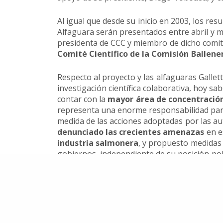
Al igual que desde su inicio en 2003, los re
Somos una organización no gubernamental chilena y
Alfaguara serán presentados entre abril y m
lucro que trabaja activamente en la conservación de
cetáceos y sus ecosistemas acuáticos en Chile y el 
presidenta de CCC y miembro de dicho comité
Comité Científico de la Comisión Ballener
Correo: Casilla 19178, Lo Castillo, Vitacura, Santiago 
Fono-fax: (56 2) 228 2910
Respecto al proyecto y las alfaguaras Gallet
investigación científica colaborativa, hoy s
contar con la
mayor área de concentración
representa una enorme responsabilidad par
medida de las acciones adoptadas por las a
denunciado las crecientes amenazas
en e
industria salmonera
, y propuesto medidas
gobiernos, independiente de su posición pol
efectiva
para salvaguardar el futuro de est
nuestro llamado para que
cumplan con los
implementen acciones inmediatas.”
Fuente:
Centro de Conservación Cetacea