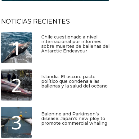
NOTICIAS RECIENTES
Chile cuestionado a nivel
1
internacional por informes
sobre muertes de ballenas del
Antarctic Endeavour
Julio 17, 2026
2
Islandia: El oscuro pacto
político que condena a las
ballenas y la salud del océano
Junio 25, 2026
3
Balenine and Parkinson’s
disease: Japan’s new ploy to
promote commercial whaling
TIO
SUSCRÍBETE
Junio 6, 2026