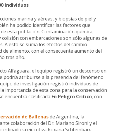
00 individuos
.
ecciones marina y aéreas, y biopsias de piel y
ién ha podido identificar las factores que
de esta población. Contaminación química,
y colisión con embarcaciones son sólo algunas de
. A esto se suma los efectos del cambio
ad de alimento, con el consecuente aumento del
ño tras año.
cto Alfaguara, el equipo registró un descenso en
e podría atribuirse a la presencia del fenómeno
equipo de investigación registró individuos de
e la importancia de esta zona para la conservación
se encuentra clasificada
En Peligro Crítico
, con
servación de Ballenas
de Argentina, la
MAPA DEL SI
te colaboración del Dr. Mariano Sironi y el
oordinadora ejecutiva Roxana Schteinbarg.