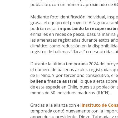
población, con un número aproximado de
6
Mediante foto identificación individual, insp
grasa, el equipo del proyecto Alfaguara tamb
podrían estar
impactando la recuperación
enmalles en redes de pesca, basura marina 
las amenazas registradas durante estos años
climático, como reducción en la disponibilid
registro de ballenas “flacas” o desnutridas a
Durante la última temporada 2024 del proye
el número de ballenas azules registradas qu
de El Niño. Y por tercer año consecutivo, el 
ballena franca austral
, lo que alerta sobr
de esta especie en Chile, pues su población 
menos de 50 individuos maduros (IUCN).
Gracias a la alianza con el
Instituto de Con
temporada contó nuevamente con la importan
apoyo de su presidente, Diego Taboada, y c