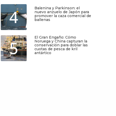
Regístrate y recibirás gratis en tu
Balenina y Parkinson: el
4
correo nuestra Guía de Identificación
nuevo anzuelo de Japón para
de Pequeños Cetáceos de Chile, así
promover la caza comercial de
como nuestro boletín de novedades y
ballenas
noticias cada mes.
Junio 5, 2026
Quiero Suscribirme
El Gran Engaño: Cómo
5
Noruega y China capturan la
conservación para doblar las
cuotas de pesca de kril
antártico
Mayo 25, 2026