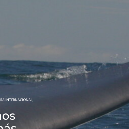
ERA INTERNACIONAL
,
ños
más