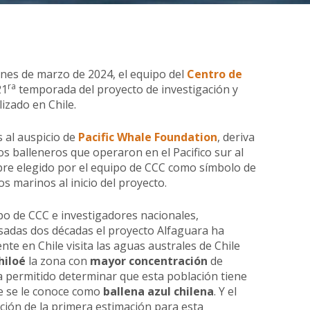
ines de marzo de 2024, el equipo del
Centro de
ra
21
temporada del proyecto de investigación y
izado en Chile.
s al auspicio de
Pacific Whale Foundation
, deriva
 balleneros que operaron en el Pacifico sur al
re elegido por el equipo de CCC como símbolo de
 marinos al inicio del proyecto.
ipo de CCC e investigadores nacionales,
asadas dos décadas el proyecto Alfaguara ha
te en Chile visita las aguas australes de Chile
hiloé
la zona con
mayor concentración
de
a permitido determinar que esta población tiene
te se le conoce como
ballena azul chilena
. Y el
ción de la primera estimación para esta