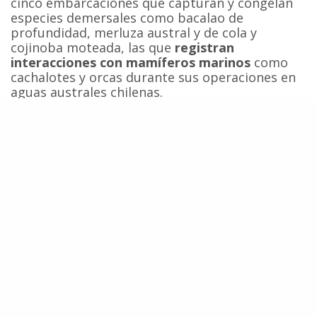
cinco embarcaciones que capturan y congelan
especies demersales como bacalao de
profundidad, merluza austral y de cola y
cojinoba moteada, las que
registran
interacciones con mamíferos marinos
como
cachalotes y orcas durante sus operaciones en
aguas australes chilenas.
Cabe destacar que las capturas y producción de
aceite de kril antártico realizada por Deris S.A.
cuentan con certificación ambiental entregada
por
Friends of the Sea
(FoS) y que su gerente de
calidad, Enrique Gutiérrez, señaló en 2019 que
“la sustentabilidad es un elemento primordial
para nuestro negocio.” Sin embargo, en 2021 las
organizaciones chilenas
Centro Ecoceanos
y
Centro de Conservación Cetacea
denunciaron
a
la empresa certificadora FoS por promover una
certificación fraudulenta y el fomento del sello
“Whale Safe” o ballena segura, destinado a ser
utilizado por empresas navieras de transporte