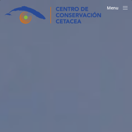
Menu
Close