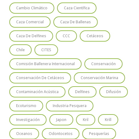
Cambio Climático
Caza Científica
Caza Comercial
Caza De Ballenas
Caza De Delfines
CCC
Cetáceos
Chile
CITES
Comisión Ballenera Internacional
Conservación
Conservación De Cetáceos
Conservación Marina
Contaminación Acústica
Delfines
Difusión
Ecoturismo
Industria Pesquera
Investigación
Japon
Kril
Krill
Oceanos
Odontocetos
Pesquerías