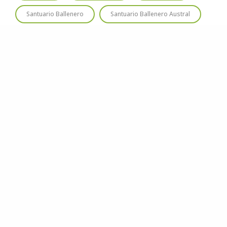
Santuario Ballenero
Santuario Ballenero Austral
Santuario De Ballenas
Turismo De Avistaje
Varamiento
Whales
Whaling
Área Marina Protegida
© 2020
Estudio Ajolote
| Todos los derechos reservados.
Somos una organización no gubernamental chilena y sin fines