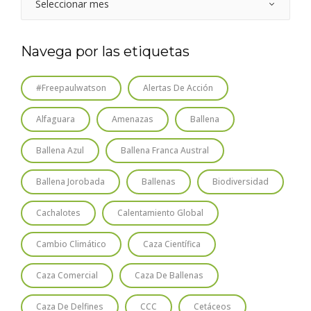
Navega por las etiquetas
#freepaulwatson
Alertas De Acción
Alfaguara
Amenazas
Ballena
Ballena Azul
Ballena Franca Austral
Ballena Jorobada
Ballenas
Biodiversidad
Cachalotes
Calentamiento Global
Cambio Climático
Caza Científica
Caza Comercial
Caza De Ballenas
Caza De Delfines
CCC
Cetáceos