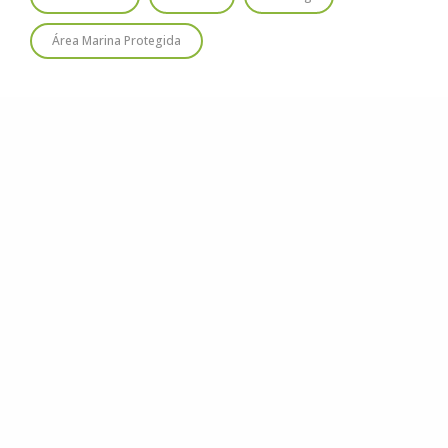
Área Marina Protegida
© 2020
Estudio Ajolote
| Todos los derechos reservados.
Somos una organización no gubernamental chilena y sin fines
de lucro que trabaja activamente en la conservación de las
especies de cetáceos y sus ecosistemas acuáticos en Chile y el
Hemisferio Sur.
Correo: Casilla 19178, Lo Castillo, Vitacura, Santiago de Chile.
Fono-fax: (56 2) 228 2910