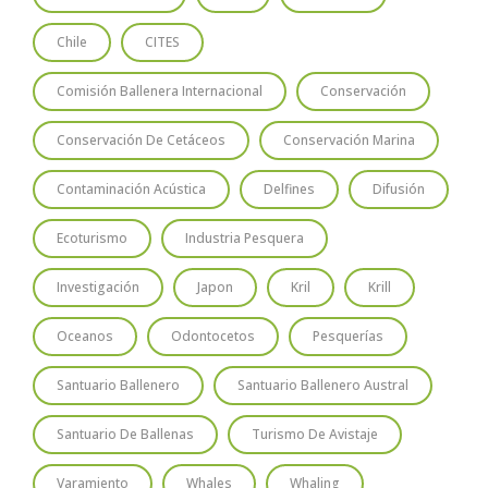
Chile
CITES
Comisión Ballenera Internacional
Conservación
Conservación De Cetáceos
Conservación Marina
Contaminación Acústica
Delfines
Difusión
Ecoturismo
Industria Pesquera
Investigación
Japon
Kril
Krill
Oceanos
Odontocetos
Pesquerías
Santuario Ballenero
Santuario Ballenero Austral
Santuario De Ballenas
Turismo De Avistaje
Varamiento
Whales
Whaling