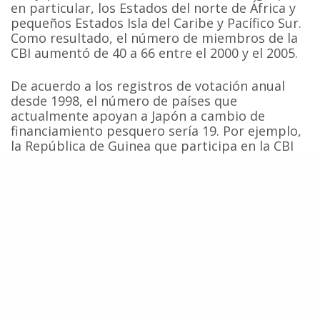
en particular, los Estados del norte de África y
pequeños Estados Isla del Caribe y Pacífico Sur.
Como resultado, el número de miembros de la
CBI aumentó de 40 a 66 entre el 2000 y el 2005.
De acuerdo a los registros de votación anual
desde 1998, el número de países que
actualmente apoyan a Japón a cambio de
financiamiento pesquero sería 19. Por ejemplo,
la República de Guinea que participa en la CBI
desde 2000, recibió una suma de US$ 6,5
millones para la construcción de un mercado
pesquero en la capital. Estas sumas son
considerables y tentadoras para naciones
pequeñas que en muchas oportunidades tienen
problemas económicos.
El resultado de la cruzada ballenera japonesa en
la CBI se ve reflejado en las votaciones. Hace 10
años, el número de miembros activos era 35, y
las votaciones eran 11/12 votos a favor de Japón