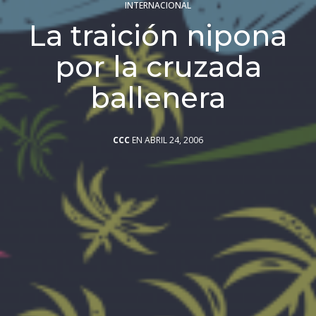
INTERNACIONAL
La traición nipona
por la cruzada
ballenera
CCC
EN ABRIL 24, 2006