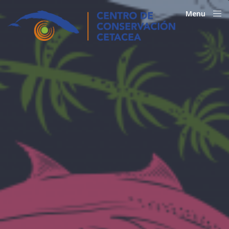
Menu
Close