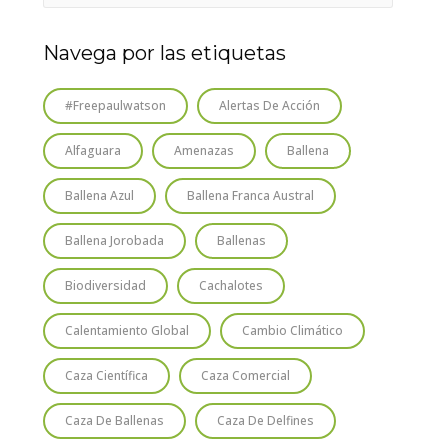
Navega por las etiquetas
#freepaulwatson
Alertas De Acción
Alfaguara
Amenazas
Ballena
Ballena Azul
Ballena Franca Austral
Ballena Jorobada
Ballenas
Biodiversidad
Cachalotes
Calentamiento Global
Cambio Climático
Caza Científica
Caza Comercial
Caza De Ballenas
Caza De Delfines