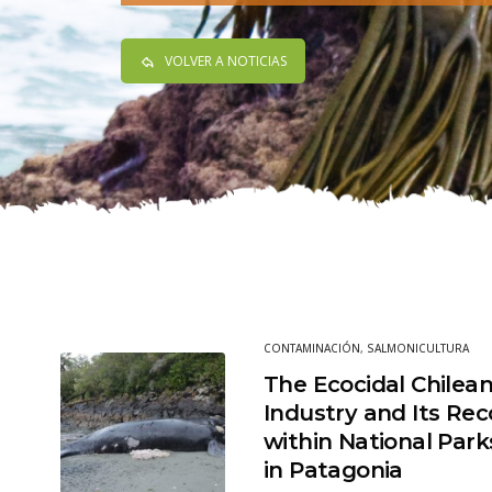
VOLVER A NOTICIAS
CONTAMINACIÓN
,
SALMONICULTURA
The Ecocidal Chilea
Industry and Its Re
within National Par
in Patagonia