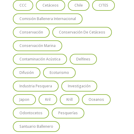
CCC
Cetáceos
Chile
CITES
Comisión Ballenera Internacional
Conservación
Conservación De Cetáceos
Conservación Marina
Contaminación Acústica
Delfines
Difusión
Ecoturismo
Industria Pesquera
Investigación
Japon
Kril
Krill
Oceanos
Odontocetos
Pesquerías
Santuario Ballenero