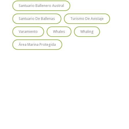
Santuario Ballenero Austral
Santuario De Ballenas
Turismo De Avistaje
Varamiento
Whales
Whaling
Área Marina Protegida
TIO
SUSCRÍBETE
Regístrate y recibirás gratis en tu
correo nuestra Guía de Identificación
de Pequeños Cetáceos de Chile, así
como nuestro boletín de novedades y
noticias cada mes.