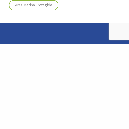
Área Marina Protegida
© 2020
Estudio Ajolote
| Todos los derechos reservados.
Somos una organización no gubernamental chilena y sin fines
de lucro que trabaja activamente en la conservación de las
especies de cetáceos y sus ecosistemas acuáticos en Chile y el
Hemisferio Sur.
Correo: Casilla 19178, Lo Castillo, Vitacura, Santiago de Chile.
Fono-fax: (56 2) 228 2910
MAPA DEL SITIO