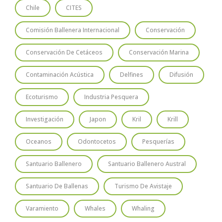
Chile
CITES
Comisión Ballenera Internacional
Conservación
Conservación De Cetáceos
Conservación Marina
Contaminación Acústica
Delfines
Difusión
Ecoturismo
Industria Pesquera
Investigación
Japon
Kril
Krill
Oceanos
Odontocetos
Pesquerías
Santuario Ballenero
Santuario Ballenero Austral
Santuario De Ballenas
Turismo De Avistaje
Varamiento
Whales
Whaling