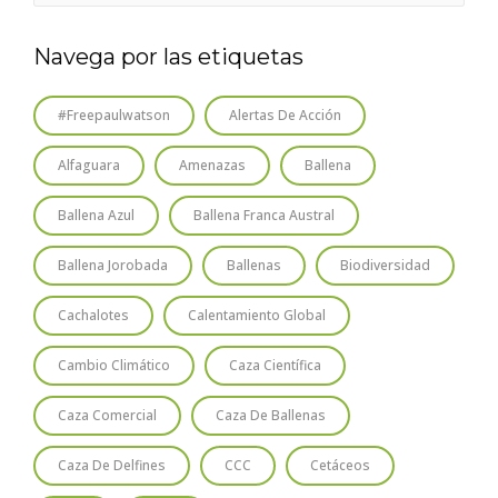
Navega por las etiquetas
#freepaulwatson
Alertas De Acción
Alfaguara
Amenazas
Ballena
Ballena Azul
Ballena Franca Austral
Ballena Jorobada
Ballenas
Biodiversidad
Cachalotes
Calentamiento Global
Cambio Climático
Caza Científica
Caza Comercial
Caza De Ballenas
Caza De Delfines
CCC
Cetáceos