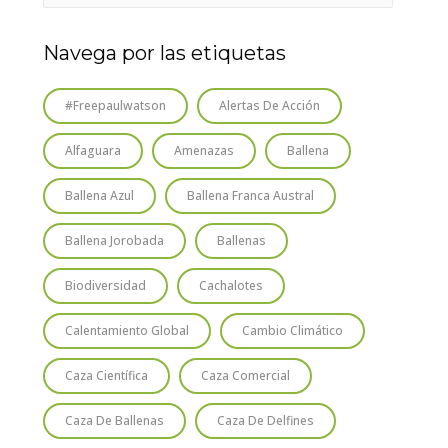
Navega por las etiquetas
#freepaulwatson
Alertas De Acción
Alfaguara
Amenazas
Ballena
Ballena Azul
Ballena Franca Austral
Ballena Jorobada
Ballenas
Biodiversidad
Cachalotes
Calentamiento Global
Cambio Climático
Caza Científica
Caza Comercial
Caza De Ballenas
Caza De Delfines