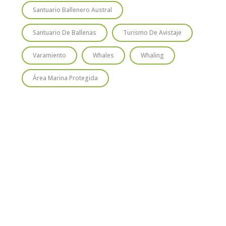
Santuario Ballenero Austral
Santuario De Ballenas
Turismo De Avistaje
Varamiento
Whales
Whaling
Área Marina Protegida
TIO
SUSCRÍBETE
Regístrate y recibirás gratis en tu
correo nuestra Guía de Identificación
de Pequeños Cetáceos de Chile, así
como nuestro boletín de novedades y
noticias cada mes.