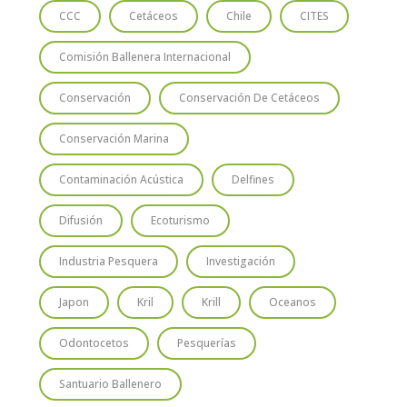
CCC
Cetáceos
Chile
CITES
Comisión Ballenera Internacional
Conservación
Conservación De Cetáceos
Conservación Marina
Contaminación Acústica
Delfines
Difusión
Ecoturismo
Industria Pesquera
Investigación
Japon
Kril
Krill
Oceanos
Odontocetos
Pesquerías
Santuario Ballenero