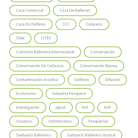
Caza Comercial
Caza De Ballenas
Caza De Delfines
CCC
Cetáceos
Chile
CITES
Comisión Ballenera Internacional
Conservación
Conservación De Cetáceos
Conservación Marina
Contaminación Acústica
Delfines
Difusión
Ecoturismo
Industria Pesquera
Investigación
Japon
Kril
Krill
Oceanos
Odontocetos
Pesquerías
Santuario Ballenero
Santuario Ballenero Austral