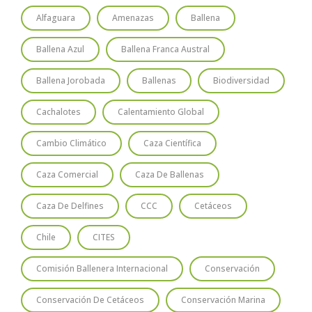
Alfaguara
Amenazas
Ballena
Ballena Azul
Ballena Franca Austral
Ballena Jorobada
Ballenas
Biodiversidad
Cachalotes
Calentamiento Global
Cambio Climático
Caza Científica
Caza Comercial
Caza De Ballenas
Caza De Delfines
CCC
Cetáceos
Chile
CITES
Comisión Ballenera Internacional
Conservación
Conservación De Cetáceos
Conservación Marina