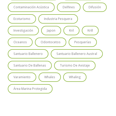
Contaminación Acústica
Delfines
Difusión
Ecoturismo
Industria Pesquera
Investigación
Japon
Kril
Krill
Oceanos
Odontocetos
Pesquerías
Santuario Ballenero
Santuario Ballenero Austral
Santuario De Ballenas
Turismo De Avistaje
Varamiento
Whales
Whaling
Área Marina Protegida