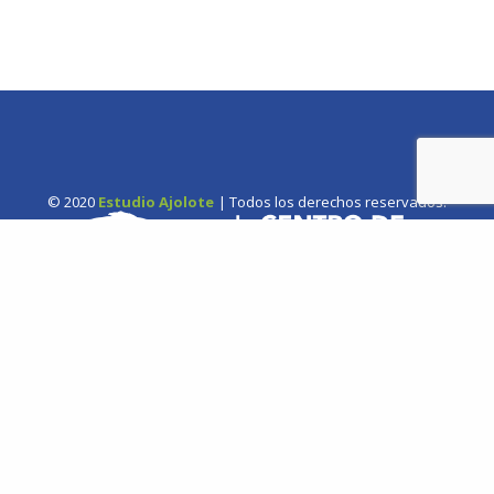
© 2020
Estudio Ajolote
| Todos los derechos reservados.
Somos una organización no gubernamental chilena y sin fines
de lucro que trabaja activamente en la conservación de las
especies de cetáceos y sus ecosistemas acuáticos en Chile y el
Hemisferio Sur.
Correo: Casilla 19178, Lo Castillo, Vitacura, Santiago de Chile.
Fono-fax: (56 2) 228 2910