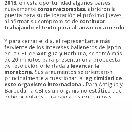
2018
, en esta oportunidad algunos países,
nuevamente
conservacionistas
, abrieron la
puerta para su deliberación el próximo jueves,
al afirmar su compromiso de
continuar
trabajando el texto para alcanzar un acuerdo.
Y para cerrar el día, el representante más
ferviente de los intereses balleneros de Japón
en la CBI, de
Antigua y Barbuda,
se tomó más
de 20 minutos para presentar una propuesta
de resolución orientada a
levantar la
moratoria.
Sus argumentos se orientaron
principalmente a cuestionar la l
egitimidad de
este organismo internacional.
Para Antigua y
Barbuda, la CBI es un organismo
estático
que
debe orientar su trabajo a los principios y
visión de sus miembros fundadores. El
problema es que esos principios y visión fueron
adoptados hace
75 años,
y el mundo ha
cambiado desde entonces. Para Antigua y
Barbuda, la incapacidad de la CBI de levantar la