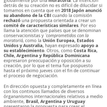
globalmente por una
moratoria
. La intención
detrás de su creación no es difícil de dilucidar si
tomamos en cuenta que en
2018 Japón anunció
su abandono de la CBI
cuando la comisión
rechazó
una propuesta orientada a crear un
comité de características similares
. Por eso
llama la atención que países que se denominan
conservacionistas y
`comprometidos con la
moratoria´,
como la
Unión Europea, Estados
Unidos y Australia,
hayan expresado
apoyo a
su establecimiento
. Otros, como
Costa Rica,
Chile, Argentina y República Dominicana
expresaron preocupación y oposición a su
creación, por lo que el tema fue pospuesto
hasta el próximo jueves con el fin de continuar
el proceso de negociación.
En dirección opuesta y completamente en línea
con los continuos llamados de diversos
órgananismos internacionales relativos a medio
ambiente,
Brasil, Argentina y Uruguay
presentaron la propuesta para crear el