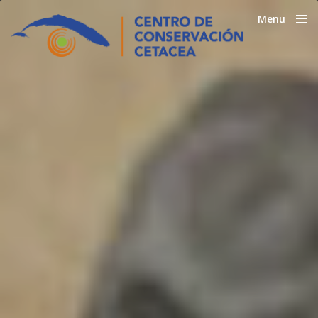
Menu
Close