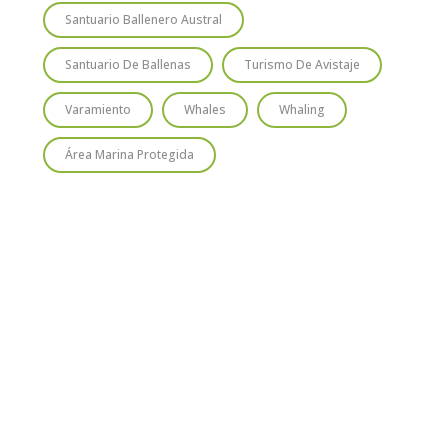
Santuario Ballenero Austral
Santuario De Ballenas
Turismo De Avistaje
Varamiento
Whales
Whaling
Área Marina Protegida
TIO
SUSCRÍBETE
Regístrate y recibirás gratis en tu
correo nuestra Guía de Identificación
de Pequeños Cetáceos de Chile, así
como nuestro boletín de novedades y
noticias cada mes.