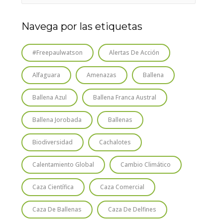
Navega por las etiquetas
#freepaulwatson
Alertas De Acción
Alfaguara
Amenazas
Ballena
Ballena Azul
Ballena Franca Austral
Ballena Jorobada
Ballenas
Biodiversidad
Cachalotes
Calentamiento Global
Cambio Climático
Caza Científica
Caza Comercial
Caza De Ballenas
Caza De Delfines