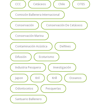
CCC
Cetáceos
Chile
CITES
Comisión Ballenera Internacional
Conservación
Conservación De Cetáceos
Conservación Marina
Contaminación Acústica
Delfines
Difusión
Ecoturismo
Industria Pesquera
Investigación
Japon
Kril
Krill
Oceanos
Odontocetos
Pesquerías
Santuario Ballenero