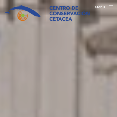
Menu
Close