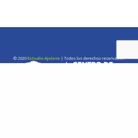
© 2020
Estudio Ajolote
| Todos los derechos reservados.
Somos una organización no gubernamental chilena y sin fines
de lucro que trabaja activamente en la conservación de las
especies de cetáceos y sus ecosistemas acuáticos en Chile y el
Hemisferio Sur.
Correo: Casilla 19178, Lo Castillo, Vitacura, Santiago de Chile.
Fono-fax: (56 2) 228 2910