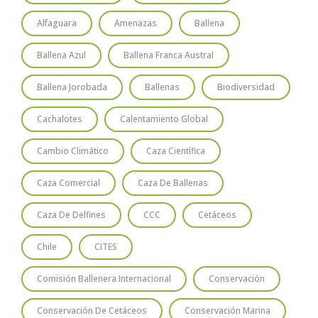
Alfaguara
Amenazas
Ballena
Ballena Azul
Ballena Franca Austral
Ballena Jorobada
Ballenas
Biodiversidad
Cachalotes
Calentamiento Global
Cambio Climático
Caza Científica
Caza Comercial
Caza De Ballenas
Caza De Delfines
CCC
Cetáceos
Chile
CITES
Comisión Ballenera Internacional
Conservación
Conservación De Cetáceos
Conservación Marina