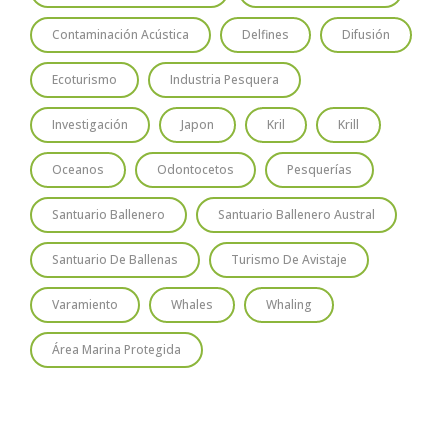
Contaminación Acústica
Delfines
Difusión
Ecoturismo
Industria Pesquera
Investigación
Japon
Kril
Krill
Oceanos
Odontocetos
Pesquerías
Santuario Ballenero
Santuario Ballenero Austral
Santuario De Ballenas
Turismo De Avistaje
Varamiento
Whales
Whaling
Área Marina Protegida