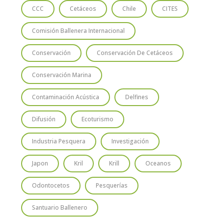
CCC
Cetáceos
Chile
CITES
Comisión Ballenera Internacional
Conservación
Conservación De Cetáceos
Conservación Marina
Contaminación Acústica
Delfines
Difusión
Ecoturismo
Industria Pesquera
Investigación
Japon
Kril
Krill
Oceanos
Odontocetos
Pesquerías
Santuario Ballenero