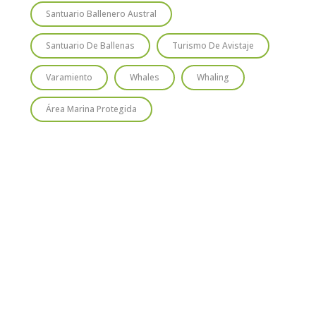
Santuario Ballenero Austral
Santuario De Ballenas
Turismo De Avistaje
Varamiento
Whales
Whaling
Área Marina Protegida
TIO
SUSCRÍBETE
Regístrate y recibirás gratis en tu
correo nuestra Guía de Identificación
de Pequeños Cetáceos de Chile, así
como nuestro boletín de novedades y
noticias cada mes.