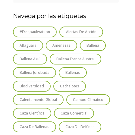
Navega por las etiquetas
#freepaulwatson
Alertas De Acción
Alfaguara
Amenazas
Ballena
Ballena Azul
Ballena Franca Austral
Ballena Jorobada
Ballenas
Biodiversidad
Cachalotes
Calentamiento Global
Cambio Climático
Caza Científica
Caza Comercial
Caza De Ballenas
Caza De Delfines