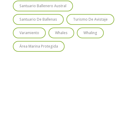
Santuario Ballenero Austral
Santuario De Ballenas
Turismo De Avistaje
Varamiento
Whales
Whaling
Área Marina Protegida
TIO
SUSCRÍBETE
Regístrate y recibirás gratis en tu
correo nuestra Guía de Identificación
de Pequeños Cetáceos de Chile, así
como nuestro boletín de novedades y
noticias cada mes.