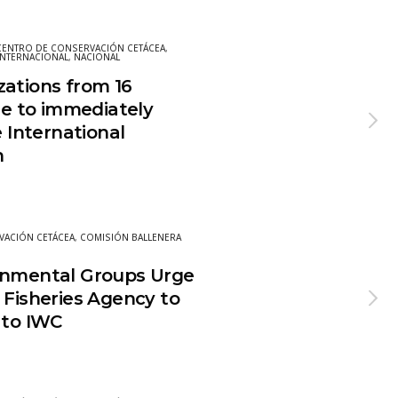
CENTRO DE CONSERVACIÓN CETÁCEA
,
INTERNACIONAL
,
NACIONAL
zations from 16
ile to immediately
e International
n
VACIÓN CETÁCEA
,
COMISIÓN BALLENERA
onmental Groups Urge
 Fisheries Agency to
 to IWC