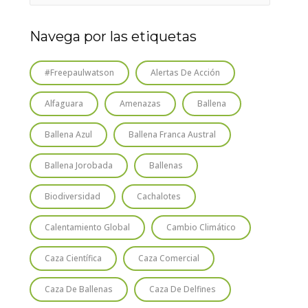
Navega por las etiquetas
#freepaulwatson
Alertas De Acción
Alfaguara
Amenazas
Ballena
Ballena Azul
Ballena Franca Austral
Ballena Jorobada
Ballenas
Biodiversidad
Cachalotes
Calentamiento Global
Cambio Climático
Caza Científica
Caza Comercial
Caza De Ballenas
Caza De Delfines