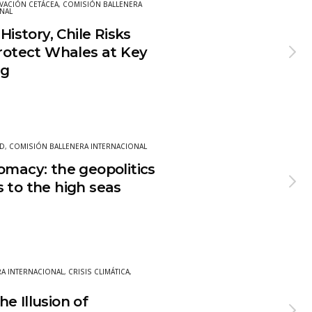
VACIÓN CETÁCEA
,
COMISIÓN BALLENERA
NAL
History, Chile Risks
Protect Whales at Key
ng
AD
,
COMISIÓN BALLENERA INTERNACIONAL
omacy: the geopolitics
 to the high seas
A INTERNACIONAL
,
CRISIS CLIMÁTICA
,
e Illusion of