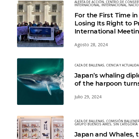
ALERTA DE ACCIÓN
,
CENTRO DE CONSER
INTERNACIONAL
,
INTERNACIONAL
,
NACIO
For the First Time in 
Losing Its Right to 
International Meeti
Agosto 28, 2024
CAZA DE BALLENAS
,
CIENCIA Y ACTUALID
Japan’s whaling dipl
of the harpoon turns
Julio 29, 2024
CAZA DE BALLENAS
,
COMISIÓN BALLENER
GRUPO BUENOS AIRES
,
SIN CATEGORÍA
Japan and Whales, th