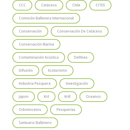
CCC
Cetáceos
Chile
CITES
Comisión Ballenera Internacional
Conservación
Conservación De Cetáceos
Conservación Marina
Contaminación Acústica
Delfines
Difusión
Ecoturismo
Industria Pesquera
Investigación
Japon
Kril
Krill
Oceanos
Odontocetos
Pesquerías
Santuario Ballenero