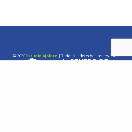
© 2020
Estudio Ajolote
| Todos los derechos reservados.
Somos una organización no gubernamental chilena y sin fines
de lucro que trabaja activamente en la conservación de las
especies de cetáceos y sus ecosistemas acuáticos en Chile y el
Hemisferio Sur.
Correo: Casilla 19178, Lo Castillo, Vitacura, Santiago de Chile.
Fono-fax: (56 2) 228 2910