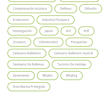
Contaminación Acústica
Delfines
Difusión
Ecoturismo
Industria Pesquera
Investigación
Japon
Kril
Krill
Oceanos
Odontocetos
Pesquerías
Santuario Ballenero
Santuario Ballenero Austral
Santuario De Ballenas
Turismo De Avistaje
Varamiento
Whales
Whaling
Área Marina Protegida