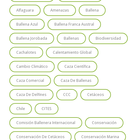
Alfaguara
Amenazas
Ballena
Ballena Azul
Ballena Franca Austral
Ballena Jorobada
Ballenas
Biodiversidad
Cachalotes
Calentamiento Global
Cambio Climático
Caza Científica
Caza Comercial
Caza De Ballenas
Caza De Delfines
CCC
Cetáceos
Chile
CITES
Comisión Ballenera Internacional
Conservación
Conservación De Cetáceos
Conservación Marina