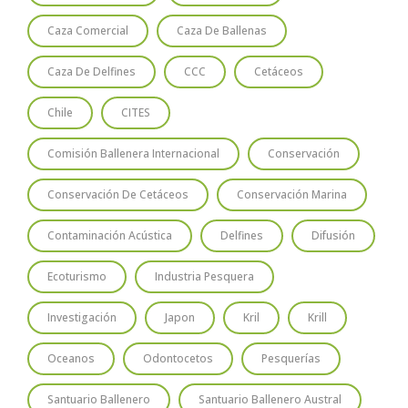
Caza Comercial
Caza De Ballenas
Caza De Delfines
CCC
Cetáceos
Chile
CITES
Comisión Ballenera Internacional
Conservación
Conservación De Cetáceos
Conservación Marina
Contaminación Acústica
Delfines
Difusión
Ecoturismo
Industria Pesquera
Investigación
Japon
Kril
Krill
Oceanos
Odontocetos
Pesquerías
Santuario Ballenero
Santuario Ballenero Austral