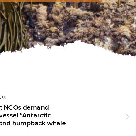
URA
ery: NGOs demand
vessel “Antarctic
econd humpback whale