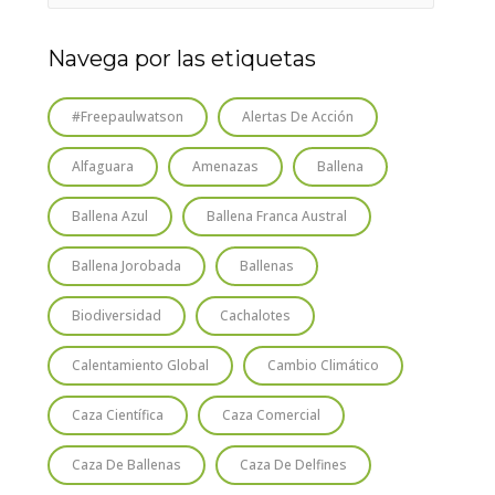
Navega por las etiquetas
#freepaulwatson
Alertas De Acción
Alfaguara
Amenazas
Ballena
Ballena Azul
Ballena Franca Austral
Ballena Jorobada
Ballenas
Biodiversidad
Cachalotes
Calentamiento Global
Cambio Climático
Caza Científica
Caza Comercial
Caza De Ballenas
Caza De Delfines