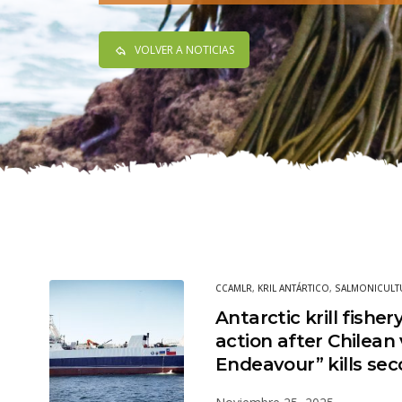
VOLVER A NOTICIAS
CCAMLR
,
KRIL ANTÁRTICO
,
SALMONICULT
Antarctic krill fish
action after Chilean 
Endeavour” kills s