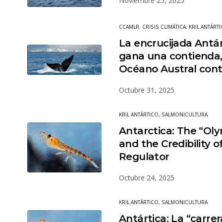
Noviembre 25, 2025
CCAMLR
,
CRISIS CLIMÁTICA
,
KRIL ANTÁRT
La encrucijada Antár
gana una contienda, 
Océano Austral con
Octubre 31, 2025
KRIL ANTÁRTICO
,
SALMONICULTURA
Antarctica: The “Olym
and the Credibility of
Regulator
Octubre 24, 2025
KRIL ANTÁRTICO
,
SALMONICULTURA
Antártica: La “carrera