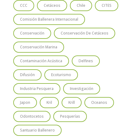
CCC
Cetáceos
Chile
CITES
Comisión Ballenera Internacional
Conservación
Conservación De Cetáceos
Conservación Marina
Contaminación Acústica
Delfines
Difusión
Ecoturismo
Industria Pesquera
Investigación
Japon
Kril
Krill
Oceanos
Odontocetos
Pesquerías
Santuario Ballenero