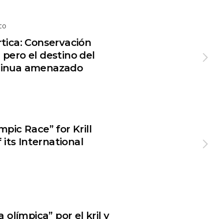
ICO
tica: Conservación
pero el destino del
tinua amenazado
pic Race” for Krill
 its International
 olímpica” por el kril y