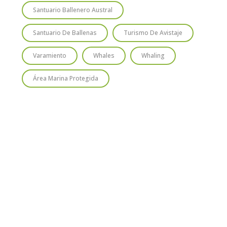
Santuario Ballenero Austral
Santuario De Ballenas
Turismo De Avistaje
Varamiento
Whales
Whaling
Área Marina Protegida
TIO
SUSCRÍBETE
Regístrate y recibirás gratis en tu
correo nuestra Guía de Identificación
de Pequeños Cetáceos de Chile, así
como nuestro boletín de novedades y
noticias cada mes.