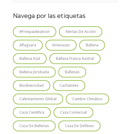
Navega por las etiquetas
#freepaulwatson
Alertas De Acción
Alfaguara
Amenazas
Ballena
Ballena Azul
Ballena Franca Austral
Ballena Jorobada
Ballenas
Biodiversidad
Cachalotes
Calentamiento Global
Cambio Climático
Caza Científica
Caza Comercial
Caza De Ballenas
Caza De Delfines