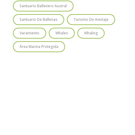
Santuario Ballenero Austral
Santuario De Ballenas
Turismo De Avistaje
Varamiento
Whales
Whaling
Área Marina Protegida
TIO
SUSCRÍBETE
Regístrate y recibirás gratis en tu
correo nuestra Guía de Identificación
de Pequeños Cetáceos de Chile, así
como nuestro boletín de novedades y
noticias cada mes.