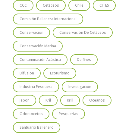
CCC
Cetáceos
Chile
CITES
Comisión Ballenera Internacional
Conservación
Conservación De Cetáceos
Conservación Marina
Contaminación Acústica
Delfines
Difusión
Ecoturismo
Industria Pesquera
Investigación
Japon
Kril
Krill
Oceanos
Odontocetos
Pesquerías
Santuario Ballenero