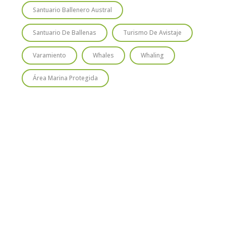
Santuario Ballenero Austral
Santuario De Ballenas
Turismo De Avistaje
Varamiento
Whales
Whaling
Área Marina Protegida
TIO
SUSCRÍBETE
Regístrate y recibirás gratis en tu
correo nuestra Guía de Identificación
de Pequeños Cetáceos de Chile, así
como nuestro boletín de novedades y
noticias cada mes.