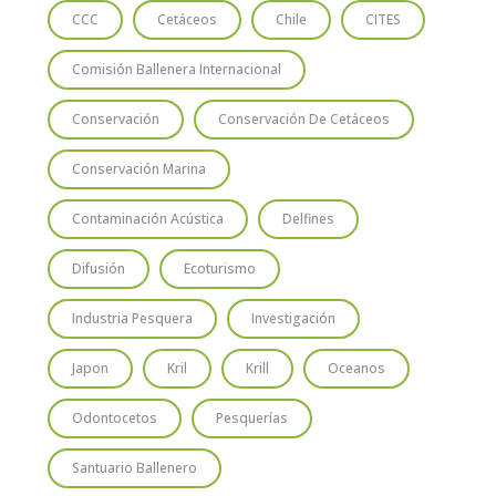
CCC
Cetáceos
Chile
CITES
Comisión Ballenera Internacional
Conservación
Conservación De Cetáceos
Conservación Marina
Contaminación Acústica
Delfines
Difusión
Ecoturismo
Industria Pesquera
Investigación
Japon
Kril
Krill
Oceanos
Odontocetos
Pesquerías
Santuario Ballenero