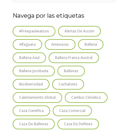
Navega por las etiquetas
#freepaulwatson
Alertas De Acción
Alfaguara
Amenazas
Ballena
Ballena Azul
Ballena Franca Austral
Ballena Jorobada
Ballenas
Biodiversidad
Cachalotes
Calentamiento Global
Cambio Climático
Caza Científica
Caza Comercial
Caza De Ballenas
Caza De Delfines